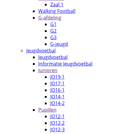
Zaal 1
Walking Football
G-afdeling
G1
G2
G3
G-jeugd
Jeugdvoetbal
Jeugdvoetbal
Informatie Jeugdvoetbal
Junioren
JO19-1
JO17-1
JO16-1
JO14-1
JO14-2
Pupillen
JO12-1
JO12-2
JO12-3